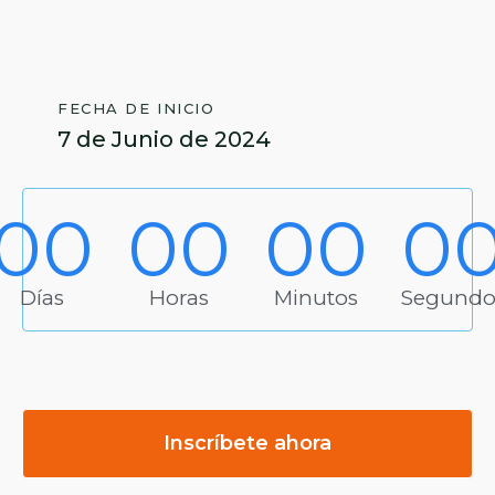
FECHA DE INICIO
7 de Junio de 2024
00
00
00
0
Días
Horas
Minutos
Segundo
Inscríbete ahora